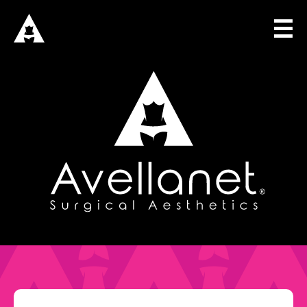
☰
INICIO
DRA. AVELLANET
SOLUCIONES
CAPACITACIÓN QUIRÚRGICA
CONSULTORÍA QUIRÚRGICA
BOUTIQUE QUIRÚRGICA
BLOG
CONECTAR
Iniciar Sesión