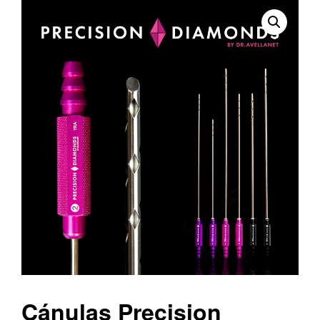
ESPAÑOL
ENGLISH
(
INGLÉS
)
Cánulas Precision