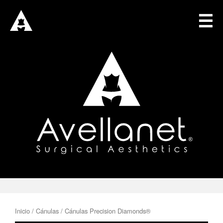
☰
INICIO
DRA. AVELLANET
SOLUCIONES
CAPACITACIÓN QUIRÚRGICA
CONSULTORÍA QUIRÚRGICA
BOUTIQUE QUIRÚRGICA
BLOG
CONECTAR
Iniciar Sesión
Inicio
/
Cánulas
/ Cánulas Precision Diamonds®