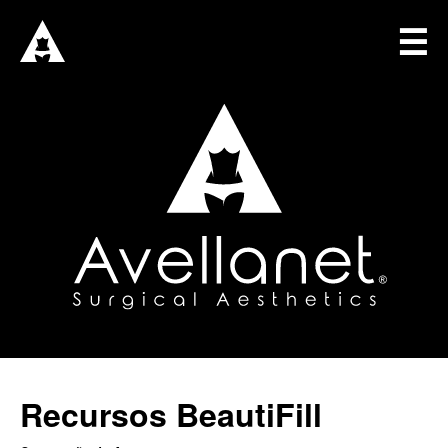
☰
INICIO
DRA. AVELLANET
SOLUCIONES
CAPACITACIÓN QUIRÚRGICA
CONSULTORÍA QUIRÚRGICA
BOUTIQUE QUIRÚRGICA
BLOG
CONECTAR
Iniciar Sesión
Recursos BeautiFill